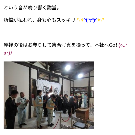
という音が鳴り響く講堂。
煩悩が払われ、身も心もスッキリ
°˖✧
◝(⁰▿⁰)◜
✧˖°
座禅の後はお参りして集合写真を撮って、本社へGo!
(○,,･
з･)ﾉ