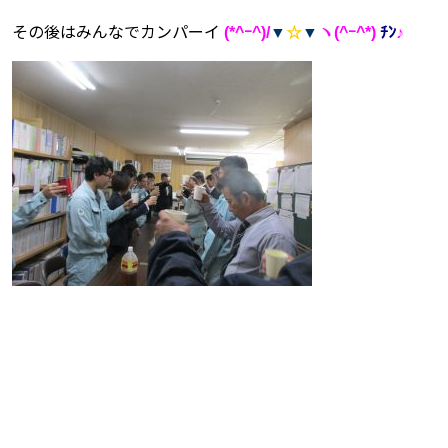
その後はみんなでカンパーイ
(*^ｰ^)/
▼
☆
▼
ヽ(^ｰ^*)
ﾁﾝ
♪