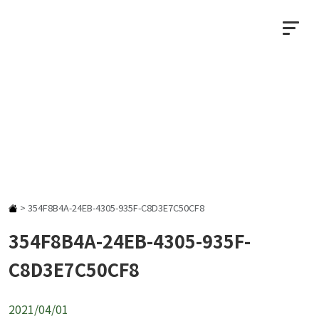
NEWS
お知らせ
>
354F8B4A-24EB-4305-935F-C8D3E7C50CF8
354F8B4A-24EB-4305-935F-
C8D3E7C50CF8
2021/04/01