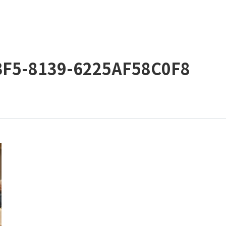
BF5-8139-6225AF58C0F8