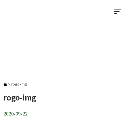
NEWS
お知らせ
>
rogo-img
rogo-img
2020/09/22